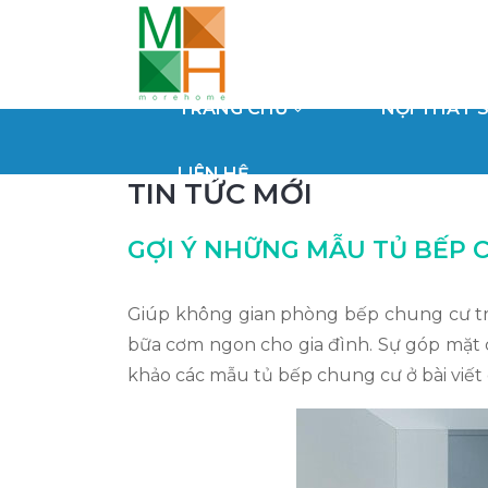
TRANG CHỦ
NỘI THẤT
LIÊN HỆ
TIN TỨC MỚI
GỢI Ý NHỮNG MẪU TỦ BẾP 
Giúp không gian phòng bếp chung cư trở
bữa cơm ngon cho gia đình. Sự góp mặt 
khảo các mẫu tủ bếp chung cư ở bài viết