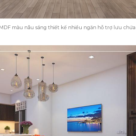
DF màu nâu sáng thiết kế nhiều ngăn hỗ trợ lưu chứa 