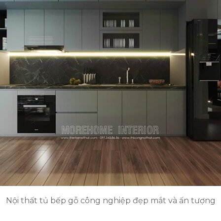
Nội thất tủ bếp gỗ công nghiệp đẹp mắt và ấn tượng