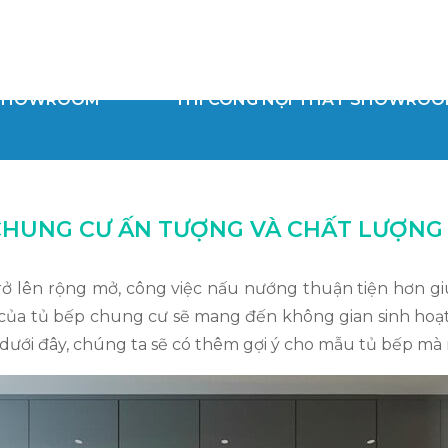
 SHOWROOM
THI CÔNG NỘI THẤT SHOWRO
CHUNG CƯ ẤN TƯỢNG VÀ CHẤT LƯỢNG 
 lên rộng mở, công việc nấu nướng thuận tiện hơn giú
của tủ bếp chung cư sẽ mang đến không gian sinh hoạt
 dưới đây, chúng ta sẽ có thêm gợi ý cho mẫu tủ bếp mà