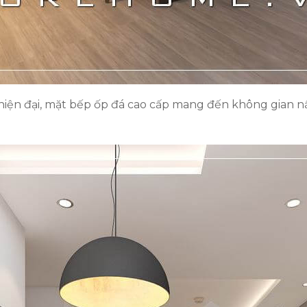
iện đại, mặt bếp ốp đá cao cấp mang đến không gian nấ